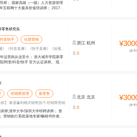
导师； 国家高级（一级）人力资源管理
15年互联网十大最具价值培训师； 2017年
新零售研究实
抖音快手
社群营销
¥300
浙江
杭州
》《抖音直播》《快手直播》《短视频营销
(参考
0
4年运营岗从业至今； 浙大城市学院新零
/阿里/抖音/快手 官方认证讲师。 现投
家
理
经销商管理
新零售
¥300
北京
北京
权】 家居赢利模式销售技巧 经销商营销
(参考
0
讲师;清华大学/深圳大学特聘讲师； 资
 营销执行系统落地专家/畅销书作者; 他