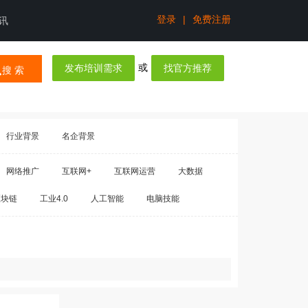
登录
|
免费注册
讯
或
发布培训需求
找官方推荐
搜 索
行业背景
名企背景
网络推广
互联网+
互联网运营
大数据
区块链
工业4.0
人工智能
电脑技能