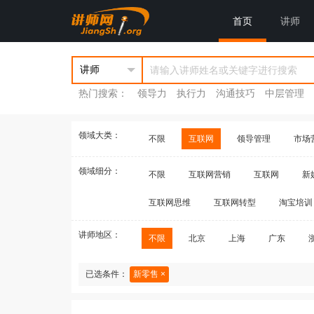
首页
讲师
热门搜索：
领导力
执行力
沟通技巧
中层管理
领域大类：
不限
互联网
领导管理
市场
领域细分：
不限
互联网营销
互联网
新
互联网思维
互联网转型
淘宝培训
讲师地区：
不限
北京
上海
广东
已选条件：
新零售 ×