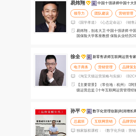
易炜翔
中国十强讲师中国十大
领导力
团队建设
营销管理
《国学孝道》《心态定命运》《销售逻辑
易炜翔，别名大卫 中国十强讲师 中
国保险大学客座教授 保险从业经历2
国人寿、嘉禾
徐全
新零售讲师互联网运营专
电子商务
营销管理
品牌策
《淘宝天猫运营策略与实操》《B2C
【主要背景】（常住地：杭州） 阿
级运营总监 十年互联网运营管理经
阿牛网商学院
孙平
数字化管理创新|利润增长
总裁班
互联网营销
品牌营
独家版权课程： 《数字化升级：营销模