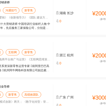
营销讲师
沟通技巧
新零售
¥200
湖南
长沙
》《创新领导力》《团队 建设方法论》
(参考
0
国十大营销讲师 中国培训行业标杆人物 中
0年，先后服务三家保险公司，分别是中
家
划
互联网
新零售
¥200
浙江
杭州
电商平台推广与运营》《互联网思维策略落
(参考
0
里系资深新零售运营专家 前阿里巴巴高
验 杭州阿牛网络科技有限公司副总裁、
商业导师
销
新零售
高绩效团队
¥300
广东
广州
式创新》两天； 《数字化转型：管理模
(参考
0