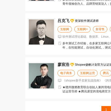
青年领袖创办人、品牌营销策划人；
推动中国社交新零售的
吕克飞
资深软件测试讲师
互联网
互联网+
新零售
软件测试理论基础、数据库、Linux、
多年测试工作经验，在多家互联网公
年，在性能测试，自动化测试,，测试
培训具有丰富的授课
廖宸浩
Shopee扬帆计划官方认证
电子商务
互联网运营
腾讯
《shopee新手卖家实战指南》 《
★赣州微燃教育联合创始人兼跨境电商运
证运营导师 ★腾讯课堂跨境电商官方
认证优质卖
1