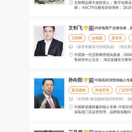
互联网品牌天使投资人； 数字化商业
师； AACTP注册培训管理师； 20
互联
文钊飞
内容电商产业推动者，
互联网
短视频
新零售
《新零售解读与营销实战》《淘宝直播
中国第一代互联网营销实践者，200
售研究中心主任； 淘宝直播官方商学院
资参股布
孙向阳
中国高利润营销核心专
家居建材
终端零售
门店管
《互联网+家居建材高利润营销》【版
中国家居建材赢利核心专家; 中国百强
深实战门店运营管理、品牌策划顾问；
撰写了中