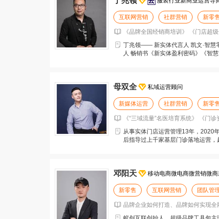
丁兆领
服装行业新商业运营导
互联网营销
社群营销
新零
《品牌全国经销商培训》 《门店超级
丁兆领—— 新实体代言人 凯文·智慧
人 畅销书《新实体盈利密码》《智慧
研究者、5
母双全
私域运营顾问
新媒体运营
社群营销
新零
《“三域流量”名医培育系统》 《门
从事实体门店运营管理13年，202
后指导过上千家基层门诊落地运营，
培育系统，带领
邓阳天
移动电商微电商微营销微商
新零售
互联网营销
团队管
品牌企业如何打造、品牌如何实现全网
蚁创互联创始人、超级品牌工具包主