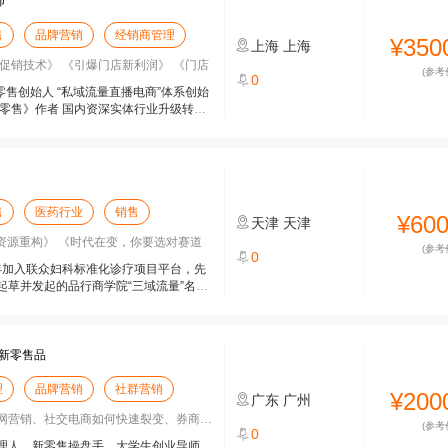
师
售
品牌营销
经销商管理
¥350
上海
上海
促销技术》 《引爆门店新利润》 《门店
(参考
0
零售创始人 “私域流量直播电商”体系创始
零售》作者 国内资深实体行业升级转型
售
医药行业
销售
¥60
天津
天津
诊资源重构》 《时代在变，你要选对赛道
(参考
0
0年加入联众妇科标准化诊疗项目平台，先
起草并发起的品行商学院“三域流量”名医
新零售品
理
品牌营销
社群营销
¥200
广东
广州
营销、社交电商如何快速裂变、券商如何快
(参考
0
理人、新零售操盘手、大学生创业导师、