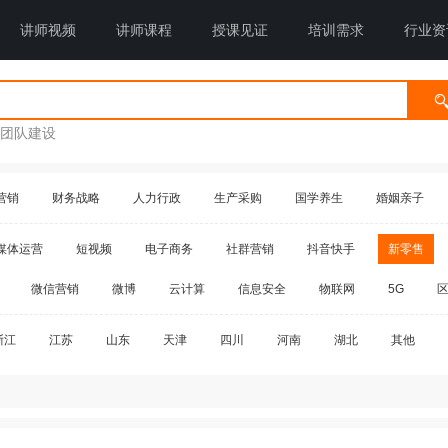
讲师视频
讲师课程
授课见证
培训需求
行业资
团队建设
营销
财务战略
人力行政
生产采购
国学养生
婚姻亲子
媒体运营
短视频
电子商务
社群营销
抖音快手
新零售
微信营销
微博
云计算
信息安全
物联网
5G
浙江
江苏
山东
天津
四川
河南
湖北
其他