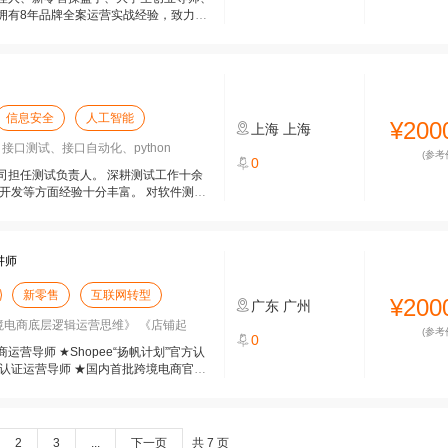
拥有8年品牌全案运营实战经验，致力于
信息安全
人工智能
¥200
上海
上海
接口测试、接口自动化、python
(参考
0
司担任测试负责人。 深耕测试工作十余
开发等方面经验十分丰富。 对软件测试
讲师
新零售
互联网转型
¥200
广东
广州
跨境电商底层逻辑运营思维》 《店铺起
(参考
0
营导师 ★Shopee“扬帆计划”官方认
认证运营导师 ★国内首批跨境电商官方
2
3
...
下一页
共 7 页